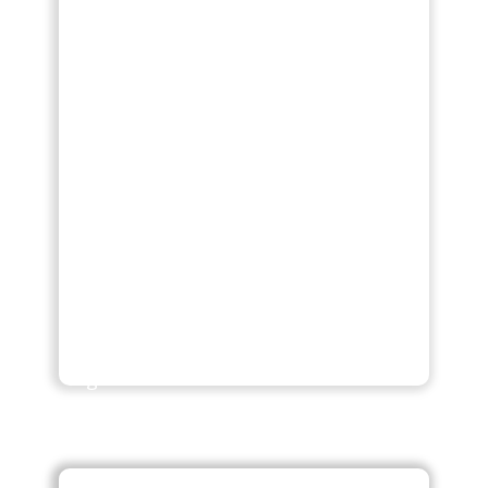
técnicos.
As áreas principais de actuação são:
Implementação e manutenção de
soluções informáticas de Gestão
com software PHC;
Sistemas e infraestruturas de redes
e comunicações;
Cibersegurança e formação.
Estamos em constante crescimento
com o desenvolvimento e
implementação de ferramentas e
soluções que permitam impulsionar
a gestão e o crescimento dos nossos
clientes.